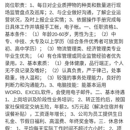
岗位职责：1、每日对企业质押物的种类和数量进行现
场监管盘点及巡库；2、与企业做好沟通，了解企业运
营状况，及时上报企业实情；3、依据操作手册完成每
日具体工作并填报手工帐，电子帐。一、任职资格1、
基本条件：（1）年龄20-60岁，男性为主；（2）中
专、中技、大专及以上学历（综合条件优秀者可放宽到
初、高中学历）；（3）物流管理类、经济管理类专业
毕业生优先；（4）有仓库管理或同业监管经验者优先
录用。2、基本素质：（1）身体健康，品行端正，个人
无不良记录及嗜好；（2）认真负责，严于律己，处事
稳重，待人温和；（3）较强的事务处理能力，良好的
判断力和沟通能力。3、电脑技能：能基本运用
WORD、EXCEL软件，会使用电子邮件。二、基本待遇
1、上岗培训及阶段性业务培训； 2、转正签约后，按国
家社保规定交纳五险，年薪2。5万元起（解决住宿并有
误餐补贴），工资逐年增长； 3、公司为员工提供生日
礼金、节假日福利、高温费、年终奖金等。三．休息休
假： 1、平均每天实际工作时间不超过六小时； 2、项